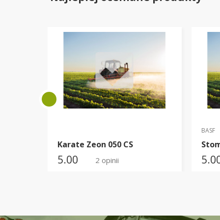
BASF
Karate Zeon 050 CS
Stom
5.00
5.0
2 opinii