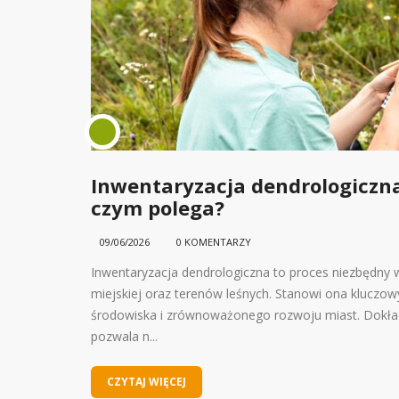
znych –
Inwentaryzacja dendrologiczna 
czym polega?
09/06/2026
0 KOMENTARZY
ment
Inwentaryzacja dendrologiczna to proces niezbędny w
ach
miejskiej oraz terenów leśnych. Stanowi ona kluczo
ko. Jednym z
środowiska i zrównoważonego rozwoju miast. Dokładn
pozwala n...
CZYTAJ WIĘCEJ