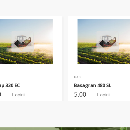
BASF
p 330 EC
Basagran 480 SL
0
5.00
1 opinii
1 opinii