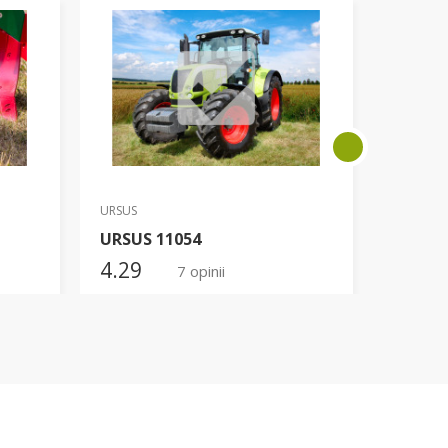
URSUS
Kubota
URSUS 11054
Kubot
4.29
5.00
7 opinii