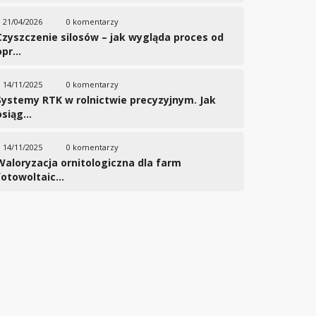
21/04/2026
0 komentarzy
Czyszczenie silosów – jak wygląda proces od
pr...
14/11/2025
0 komentarzy
Systemy RTK w rolnictwie precyzyjnym. Jak
siąg...
ać pierwsze objawy uszkodzenia wagi?
14/11/2025
0 komentarzy
Waloryzacja ornitologiczna dla farm
NTARZY
fotowoltaic...
irmie może zatrzymać pracę i generować straty. Sprawdź najczęstsz
zania przestojów. Jak rozpoznać pierwsze objawy uszkodzenia wagi?
rmie rzadko pojawia się nagle, tu i teraz. Zwykle zaczyna się ten pr