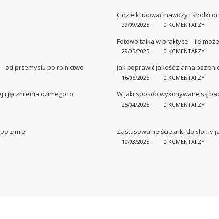
Gdzie kupować nawozy i środki oc
29/09/2025
0 KOMENTARZY
Fotowoltaika w praktyce – ile moż
29/05/2025
0 KOMENTARZY
– od przemysłu po rolnictwo
Jak poprawić jakość ziarna pszeni
16/05/2025
0 KOMENTARZY
 i jęczmienia ozimego to
W jaki sposób wykonywane są ba
25/04/2025
0 KOMENTARZY
po zimie
Zastosowanie ścielarki do słomy
10/03/2025
0 KOMENTARZY