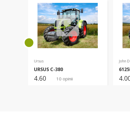
Ursus
John D
URSUS C-380
6125
4.60
4.0
10 opinii