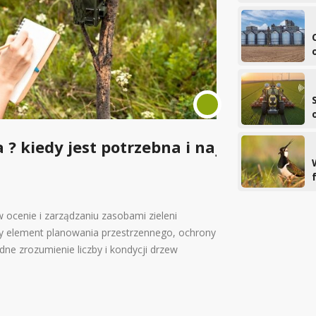
o
o
? kiedy jest potrzebna i na
Jak rozpozn
28/05/2026
0 KOME
Uszkodzenie wagi w f
oraz sposoby ogranic
 ocenie i zarządzaniu zasobami zieleni
Uszkodzenie wagi w fi
wy element planowania przestrzennego, ochrony
subtelnych s...
e zrozumienie liczby i kondycji drzew
CZYTAJ WIĘCEJ