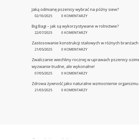
​Jaką odmianę pszenicy wybrać na późny siew?
02/10/2025
0 KOMENTARZY
Big Bagi – jak są wykorzystywane w rolnictwie?
22/07/2025
0 KOMENTARZY
Zastosowanie konstrukcji stalowych w różnych branżach 
21/05/2025
0 KOMENTARZY
Zwalczanie wiechliny rocznej w uprawach pszenicy ozimej
wyzwanie trudne, ale wykonalne!
07/05/2025
0 KOMENTARZY
Zdrowa żywność jako naturalne wzmocnienie organizmu 
21/03/2025
0 KOMENTARZY