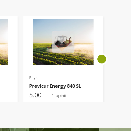
Bayer
Syngenta
Previcur Energy 840 SL
Adigor
5.00
5.00
1 opinii