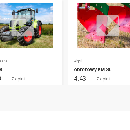
eere
Akpil
R
obrotowy KM 80
0
4.43
7 opinii
7 opinii