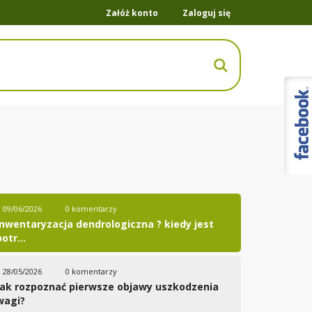
Załóż konto
Zaloguj się
09/06/2026
0 komentarzy
Inwentaryzacja dendrologiczna ? kiedy jest
otr...
28/05/2026
0 komentarzy
Jak rozpoznać pierwsze objawy uszkodzenia
wagi?